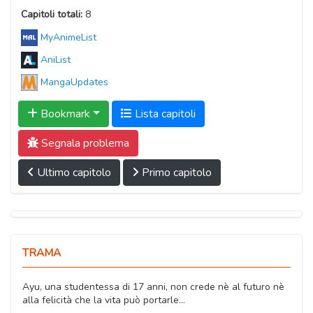
Capitoli totali:
8
MyAnimeList
AniList
MangaUpdates
Bookmark
Lista capitoli
Segnala problema
Ultimo capitolo
Primo capitolo
TRAMA
Ayu, una studentessa di 17 anni, non crede nè al futuro nè
alla felicità che la vita può portarle…