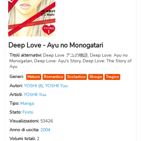
Deep Love - Ayu no Monogatari
Titoli alternativi:
Deep Love アユの物語, Deep Love: Ayu no
Monogatari, Deep Love: Ayu's Story, Deep Love: The Story of
Ayu
Generi:
Maturo
Romantico
Scolastico
Shoujo
Tragico
Autori:
YOSHI (II)
,
YOSHII Yuu
Artisti:
YOSHII Yuu
Tipo:
Manga
Stato:
Finito
Visualizzazioni:
53426
Anno di uscita:
2004
Volumi totali:
2