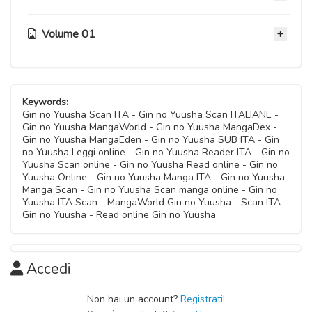
Capitolo 17
03 Ottobre 2020
03 Ottobre 2020
Volume 01
Capitolo 08.6
Capitolo 12.5
03 Ottobre 2020
Capitolo 16
03 Ottobre 2020
Capitolo 04.6
03 Ottobre 2020
Capitolo 08.5
03 Ottobre 2020
Capitolo 12
Keywords:
03 Ottobre 2020
Capitolo 15
Gin no Yuusha Scan ITA - Gin no Yuusha Scan ITALIANE -
03 Ottobre 2020
Gin no Yuusha MangaWorld - Gin no Yuusha MangaDex -
Capitolo 04.5
03 Ottobre 2020
Gin no Yuusha MangaEden - Gin no Yuusha SUB ITA - Gin
Capitolo 08
03 Ottobre 2020
no Yuusha Leggi online - Gin no Yuusha Reader ITA - Gin no
Capitolo 11
03 Ottobre 2020
Yuusha Scan online - Gin no Yuusha Read online - Gin no
Capitolo 14
03 Ottobre 2020
Yuusha Online - Gin no Yuusha Manga ITA - Gin no Yuusha
Capitolo 03
03 Ottobre 2020
Manga Scan - Gin no Yuusha Scan manga online - Gin no
Capitolo 07
03 Ottobre 2020
Yuusha ITA Scan - MangaWorld Gin no Yuusha - Scan ITA
Capitolo 10
03 Ottobre 2020
Gin no Yuusha - Read online Gin no Yuusha
Capitolo 13
03 Ottobre 2020
Capitolo 02
03 Ottobre 2020
Capitolo 06
03 Ottobre 2020
Capitolo 09
03 Ottobre 2020
Accedi
03 Ottobre 2020
Capitolo 01
Capitolo 05
Non hai un account?
Registrati!
03 Ottobre 2020