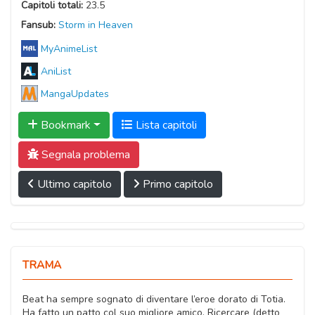
Capitoli totali:
23.5
Fansub:
Storm in Heaven
MyAnimeList
AniList
MangaUpdates
Bookmark
Lista capitoli
Segnala problema
Ultimo capitolo
Primo capitolo
TRAMA
Beat ha sempre sognato di diventare l’eroe dorato di Totia.
Ha fatto un patto col suo migliore amico, Ricercare (detto