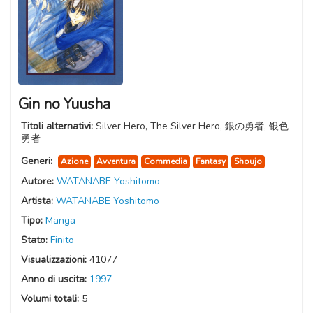
Gin no Yuusha
Titoli alternativi:
Silver Hero, The Silver Hero, 銀の勇者, 银色
勇者
Generi:
Azione
Avventura
Commedia
Fantasy
Shoujo
Autore:
WATANABE Yoshitomo
Artista:
WATANABE Yoshitomo
Tipo:
Manga
Stato:
Finito
Visualizzazioni:
41077
Anno di uscita:
1997
Volumi totali:
5