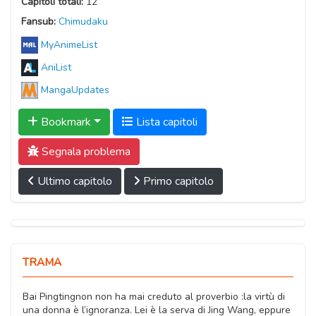
Capitoli totali:
12
Fansub:
Chimudaku
MyAnimeList
AniList
MangaUpdates
Bookmark
Lista capitoli
Segnala problema
Ultimo capitolo
Primo capitolo
TRAMA
Bai Pingtingnon non ha mai creduto al proverbio :la virtù di
una donna è l’ignoranza. Lei è la serva di Jing Wang, eppure