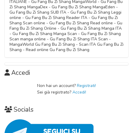
ITALIANE - Gu Fang Bu Zi Shang MangaWorld - Gu Fang Bu
Capitolo 05
Zi Shang MangaDex - Gu Fang Bu Zi Shang MangaEden -
03 Ottobre 2020
Gu Fang Bu Zi Shang SUB ITA - Gu Fang Bu Zi Shang Leggi
online - Gu Fang Bu Zi Shang Reader ITA - Gu Fang Bu Zi
Shang Scan online - Gu Fang Bu Zi Shang Read online - Gu
Capitolo 04
Fang Bu Zi Shang Online - Gu Fang Bu Zi Shang Manga ITA
03 Ottobre 2020
- Gu Fang Bu Zi Shang Manga Scan - Gu Fang Bu Zi Shang
Scan manga online - Gu Fang Bu Zi Shang ITA Scan -
MangaWorld Gu Fang Bu Zi Shang - Scan ITA Gu Fang Bu Zi
Capitolo 03
Shang - Read online Gu Fang Bu Zi Shang
03 Ottobre 2020
Capitolo 02
Accedi
03 Ottobre 2020
Non hai un account?
Registrati!
Capitolo 01
Sei già registrato?
Accedi!
03 Ottobre 2020
Socials