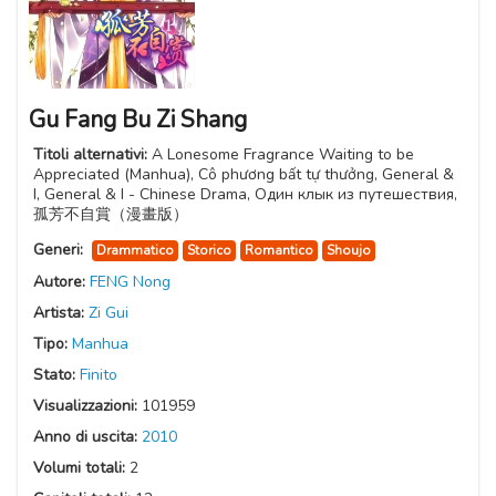
Gu Fang Bu Zi Shang
Titoli alternativi:
A Lonesome Fragrance Waiting to be
Appreciated (Manhua), Cô phương bất tự thưởng, General &
I, General & I - Chinese Drama, Один клык из путешествия,
孤芳不自賞（漫畫版）
Generi:
Drammatico
Storico
Romantico
Shoujo
Autore:
FENG Nong
Artista:
Zi Gui
Tipo:
Manhua
Stato:
Finito
Visualizzazioni:
101959
Anno di uscita:
2010
Volumi totali:
2