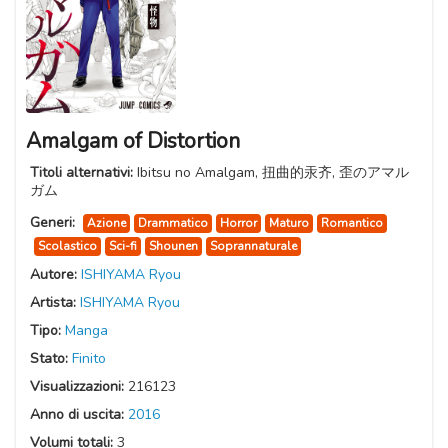
Amalgam of Distortion
Titoli alternativi:
Ibitsu no Amalgam, 扭曲的汞齐, 歪のアマル
ガム
Generi:
Azione
Drammatico
Horror
Maturo
Romantico
Scolastico
Sci-fi
Shounen
Soprannaturale
Autore:
ISHIYAMA Ryou
Artista:
ISHIYAMA Ryou
Tipo:
Manga
Stato:
Finito
Visualizzazioni:
216123
Anno di uscita:
2016
Volumi totali:
3