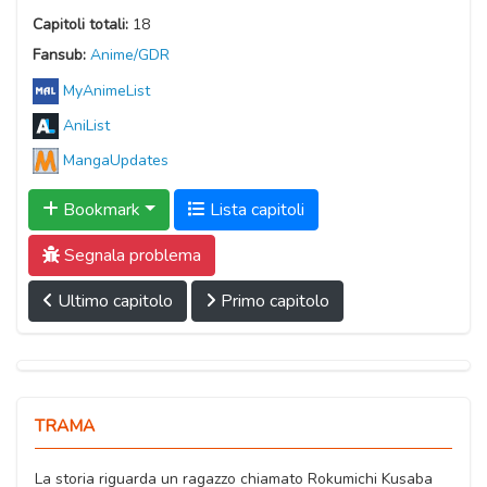
Capitoli totali:
18
Fansub:
Anime/GDR
MyAnimeList
AniList
MangaUpdates
Bookmark
Lista capitoli
Segnala problema
Ultimo capitolo
Primo capitolo
TRAMA
La storia riguarda un ragazzo chiamato Rokumichi Kusaba