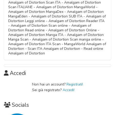
03 Ottobre 2020
Amalgam of Distortion Scan ITA - Amalgam of Distortion
Scan ITALIANE - Amalgam of Distortion MangaWorld -
Capitolo 06
Amalgam of Distortion MangaDex - Amalgam of Distortion
Capitolo 11
03 Ottobre 2020
MangaEden - Amalgam of Distortion SUB ITA - Amalgam of
03 Ottobre 2020
Distortion Leggi online - Amalgam of Distortion Reader ITA
- Amalgam of Distortion Scan online - Amalgam of
Capitolo 05
Distortion Read online - Amalgam of Distortion Online -
Capitolo 10
03 Ottobre 2020
Amalgam of Distortion Manga ITA - Amalgam of Distortion
03 Ottobre 2020
Manga Scan - Amalgam of Distortion Scan manga online -
Amalgam of Distortion ITA Scan - MangaWorld Amalgam of
Capitolo 04
Distortion - Scan ITA Amalgam of Distortion - Read online
Capitolo 09
03 Ottobre 2020
Amalgam of Distortion
03 Ottobre 2020
Capitolo 03
Capitolo 08
Accedi
03 Ottobre 2020
03 Ottobre 2020
Non hai un account?
Registrati!
Capitolo 02
Sei già registrato?
Accedi!
03 Ottobre 2020
Socials
Capitolo 01
03 Ottobre 2020