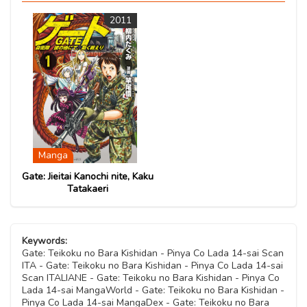
Capitolo 06
2011
03 Ottobre 2020
Capitolo 05
03 Ottobre 2020
Capitolo 04
03 Ottobre 2020
Manga
Capitolo 03
Gate: Jieitai Kanochi nite, Kaku
03 Ottobre 2020
Tatakaeri
Capitolo 02
03 Ottobre 2020
Keywords:
Gate: Teikoku no Bara Kishidan - Pinya Co Lada 14-sai Scan
ITA - Gate: Teikoku no Bara Kishidan - Pinya Co Lada 14-sai
Capitolo 01
Scan ITALIANE - Gate: Teikoku no Bara Kishidan - Pinya Co
03 Ottobre 2020
Lada 14-sai MangaWorld - Gate: Teikoku no Bara Kishidan -
Pinya Co Lada 14-sai MangaDex - Gate: Teikoku no Bara