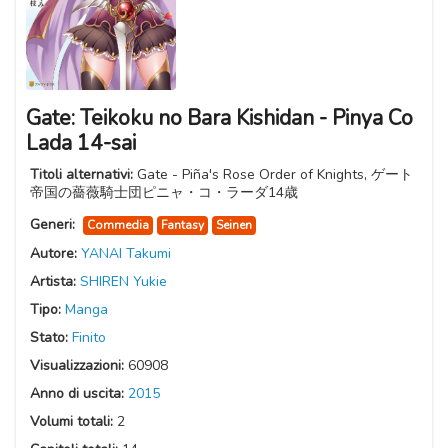
Gate: Teikoku no Bara Kishidan - Pinya Co
Lada 14-sai
Titoli alternativi:
Gate - Piña's Rose Order of Knights, ゲート
帝国の薔薇騎士団ピニャ・コ・ラーダ14歳
Generi:
Commedia
Fantasy
Seinen
Autore:
YANAI Takumi
Artista:
SHIREN Yukie
Tipo:
Manga
Stato:
Finito
Visualizzazioni:
60908
Anno di uscita:
2015
Volumi totali:
2