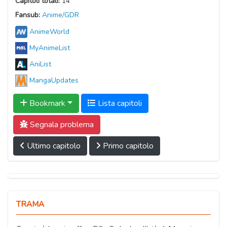
Capitoli totali:
14
Fansub:
Anime/GDR
AnimeWorld
MyAnimeList
AniList
MangaUpdates
Bookmark
Lista capitoli
Segnala problema
Ultimo capitolo
Primo capitolo
TRAMA