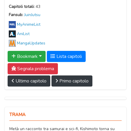
Capitoli totali:
43
Fansub:
JuinJutsu
MyAnimeList
AniList
MangaUpdates
Bookmark
Lista capitoli
Segnala problema
Ultimo capitolo
Primo capitolo
TRAMA
Metà un racconto tra samurai e sci-fi, Kishimoto torna su