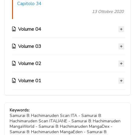
Capitolo 34
13 Ottobre 2020
Volume 04
Volume 03
Capitolo 33
13 Ottobre 2020
Volume 02
Capitolo 24
Capitolo 32
13 Ottobre 2020
13 Ottobre 2020
Volume 01
Capitolo 15
Capitolo 23
13 Ottobre 2020
Capitolo 31
13 Ottobre 2020
Capitolo 06
13 Ottobre 2020
Capitolo 14
13 Ottobre 2020
Capitolo 22
Keywords:
13 Ottobre 2020
Capitolo 30
Samurai 8: Hachimaruden Scan ITA - Samurai 8:
13 Ottobre 2020
Hachimaruden Scan ITALIANE - Samurai 8: Hachimaruden
Capitolo 05
13 Ottobre 2020
MangaWorld - Samurai 8: Hachimaruden MangaDex -
Capitolo 13
13 Ottobre 2020
Samurai 8: Hachimaruden MangaEden - Samurai 8:
Capitolo 21