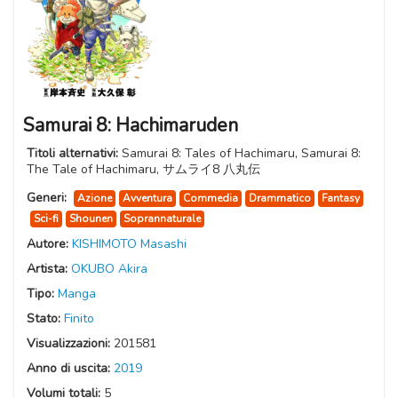
Samurai 8: Hachimaruden
Titoli alternativi:
Samurai 8: Tales of Hachimaru, Samurai 8:
The Tale of Hachimaru, サムライ8 八丸伝
Generi:
Azione
Avventura
Commedia
Drammatico
Fantasy
Sci-fi
Shounen
Soprannaturale
Autore:
KISHIMOTO Masashi
Artista:
OKUBO Akira
Tipo:
Manga
Stato:
Finito
Visualizzazioni:
201581
Anno di uscita:
2019
Volumi totali:
5