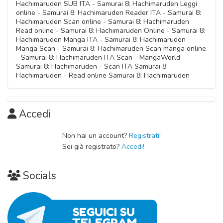
13 Ottobre 2020
Hachimaruden SUB ITA - Samurai 8: Hachimaruden Leggi
Capitolo 29
13 Ottobre 2020
online - Samurai 8: Hachimaruden Reader ITA - Samurai 8:
Capitolo 04
13 Ottobre 2020
Hachimaruden Scan online - Samurai 8: Hachimaruden
Capitolo 12
13 Ottobre 2020
Read online - Samurai 8: Hachimaruden Online - Samurai 8:
Capitolo 20
13 Ottobre 2020
Hachimaruden Manga ITA - Samurai 8: Hachimaruden
Capitolo 28
13 Ottobre 2020
Manga Scan - Samurai 8: Hachimaruden Scan manga online
Capitolo 03
13 Ottobre 2020
- Samurai 8: Hachimaruden ITA Scan - MangaWorld
Capitolo 11
13 Ottobre 2020
Samurai 8: Hachimaruden - Scan ITA Samurai 8:
Capitolo 19
13 Ottobre 2020
Hachimaruden - Read online Samurai 8: Hachimaruden
Capitolo 27
13 Ottobre 2020
Capitolo 02
13 Ottobre 2020
Capitolo 10
13 Ottobre 2020
Capitolo 18
Accedi
13 Ottobre 2020
Capitolo 26
13 Ottobre 2020
Capitolo 01
13 Ottobre 2020
Non hai un account?
Registrati!
Capitolo 09
13 Ottobre 2020
Capitolo 17
Sei già registrato?
Accedi!
13 Ottobre 2020
Capitolo 25
13 Ottobre 2020
Capitolo 00
13 Ottobre 2020
Capitolo 08
Socials
13 Ottobre 2020
Capitolo 16
13 Ottobre 2020
13 Ottobre 2020
Capitolo 07