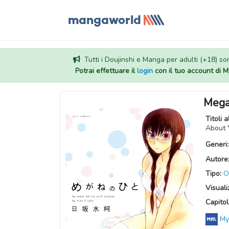
Tutti i Doujinshi e Manga per adulti (+18) sono
Potrai effettuare il
login
con il tuo account di
Mega
Titoli a
About
Generi
Autore
Tipo:
O
Visuali
Capitoli
My