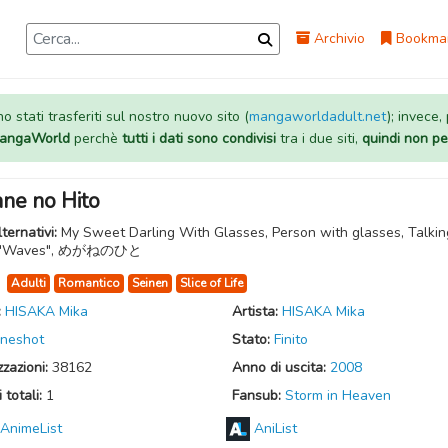
Archivio
Bookma
 stati trasferiti sul nostro nuovo sito (
mangaworldadult.net
); invece,
 MangaWorld
perchè
tutti i dati sono condivisi
tra i due siti,
quindi non pe
ne no Hito
lternativi:
My Sweet Darling With Glasses, Person with glasses, Talkin
 "Waves", めがねのひと
:
Adulti
Romantico
Seinen
Slice of Life
:
HISAKA Mika
Artista:
HISAKA Mika
neshot
Stato:
Finito
zzazioni:
38162
Anno di uscita:
2008
 totali:
1
Fansub:
Storm in Heaven
AnimeList
AniList