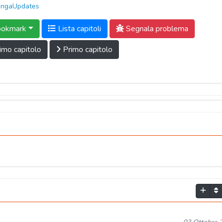
ngaUpdates
okmark
Lista capitoli
Segnala problema
imo capitolo
Primo capitolo