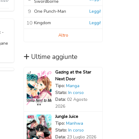
2020
Swordborne
9
One Punch-Man
Leggi!
10
Kingdom
Leggi!
 -
Altro
gane
Ultime aggiunte
Gazing at the Star
Next Door
Tipo:
Manga
Stato:
In corso
Data:
02 Agosto
2026
Jungle Juice
Tipo:
Manhwa
Stato:
In corso
Data:
23 Luglio 2026