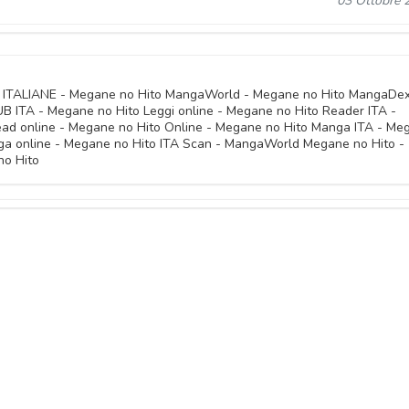
03 Ottobre 
n ITALIANE - Megane no Hito MangaWorld - Megane no Hito MangaDex
 ITA - Megane no Hito Leggi online - Megane no Hito Reader ITA -
ead online - Megane no Hito Online - Megane no Hito Manga ITA - Me
a online - Megane no Hito ITA Scan - MangaWorld Megane no Hito -
no Hito