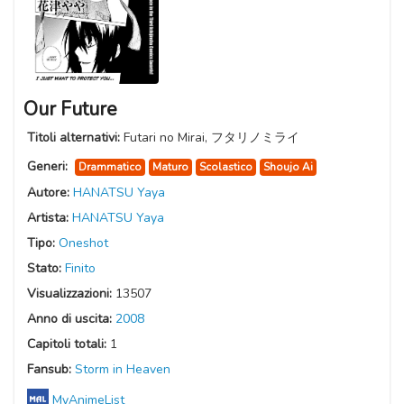
Our Future
Titoli alternativi:
Futari no Mirai, フタリノミライ
Generi:
Drammatico
Maturo
Scolastico
Shoujo Ai
Autore:
HANATSU Yaya
Artista:
HANATSU Yaya
Tipo:
Oneshot
Stato:
Finito
Visualizzazioni:
13507
Anno di uscita:
2008
Capitoli totali:
1
Fansub:
Storm in Heaven
MyAnimeList