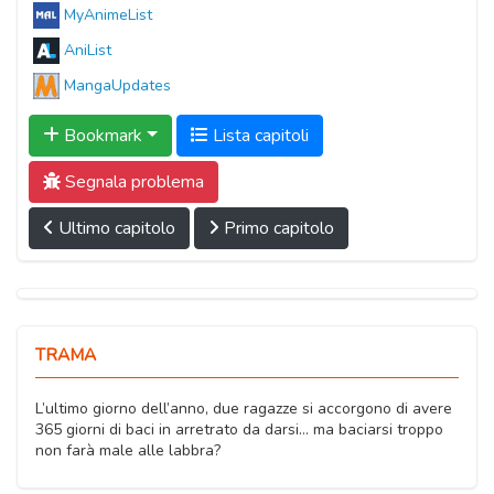
MyAnimeList
AniList
MangaUpdates
Bookmark
Lista capitoli
Segnala problema
Ultimo capitolo
Primo capitolo
TRAMA
L’ultimo giorno dell’anno, due ragazze si accorgono di avere
365 giorni di baci in arretrato da darsi… ma baciarsi troppo
non farà male alle labbra?