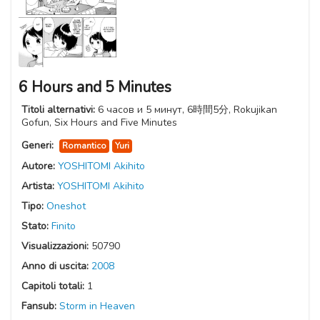
6 Hours and 5 Minutes
Titoli alternativi:
6 часов и 5 минут, 6時間5分, Rokujikan
Gofun, Six Hours and Five Minutes
Generi:
Romantico
Yuri
Autore:
YOSHITOMI Akihito
Artista:
YOSHITOMI Akihito
Tipo:
Oneshot
Stato:
Finito
Visualizzazioni:
50790
Anno di uscita:
2008
Capitoli totali:
1
Fansub:
Storm in Heaven