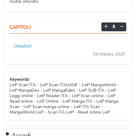
inutile omicidio.
CAPITOLI
Oneshot
04 Ottobre 2020
Keywords:
L∞P Scan ITA - L∞P Scan ITALIANE - L∞P MangaWorld -
L∞P MangaDex - L∞P MangaEden - L∞P SUB ITA - L∞P
Leggi online - L∞P Reader ITA - L∞P Scan online - L∞P
Read online - L∞P Online - L∞P Manga ITA - L∞P Manga
Scan - L∞P Scan manga online - L∞P ITA Scan -
MangaWorld L∞P - Scan ITA L∞P - Read online L∞P
Accedi