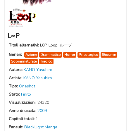
L∞P
Titoli alternativi:
L8P, Loop, ループ
Generi:
Azione
Drammatico
Horror
Psicologico
Shounen
Soprannaturale
Tragico
Autore:
KANO Yasuhiro
Artista:
KANO Yasuhiro
Tipo:
Oneshot
Stato:
Finito
Visualizzazioni:
24320
Anno di uscita:
2009
Capitoli totali:
1
Fansub:
BlackLight Manga