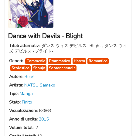
Dance with Devils - Blight
Titoli alternativi:
ダンス ウィズ デビルス -Blight-, ダンス ウィ
ズ デビルス -ブライト-
Generi:
Commedia
Drammatico
Harem
Romantico
Scolastico
Shoujo
Soprannaturale
Autore:
Rejet
Artista:
NATSU Samako
Tipo:
Manga
Stato:
Finito
Visualizzazioni:
83663
Anno di uscita:
2015
Volumi totali:
2