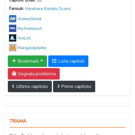
Capitoli totali:
10
Fansub:
Harebare Kazoku Scans
AnimeWorld
MyAnimeList
AniList
MangaUpdates
Bookmark
Lista capitoli
Segnala problema
Ultimo capitolo
Primo capitolo
TRAMA