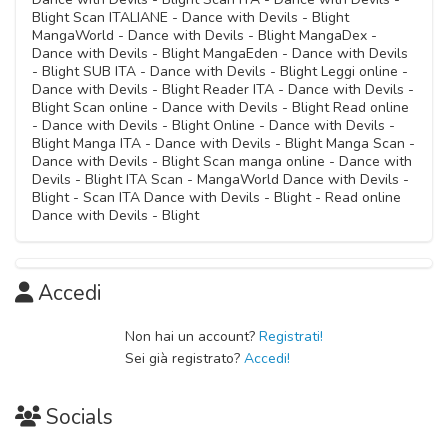
Blight Scan ITALIANE - Dance with Devils - Blight
Capitolo 04
MangaWorld - Dance with Devils - Blight MangaDex -
04 Ottobre 2020
Dance with Devils - Blight MangaEden - Dance with Devils
- Blight SUB ITA - Dance with Devils - Blight Leggi online -
Dance with Devils - Blight Reader ITA - Dance with Devils -
Capitolo 03
Blight Scan online - Dance with Devils - Blight Read online
04 Ottobre 2020
- Dance with Devils - Blight Online - Dance with Devils -
Blight Manga ITA - Dance with Devils - Blight Manga Scan -
Dance with Devils - Blight Scan manga online - Dance with
Capitolo 02
Devils - Blight ITA Scan - MangaWorld Dance with Devils -
04 Ottobre 2020
Blight - Scan ITA Dance with Devils - Blight - Read online
Dance with Devils - Blight
Capitolo 01
04 Ottobre 2020
Accedi
Non hai un account?
Registrati!
Sei già registrato?
Accedi!
Socials