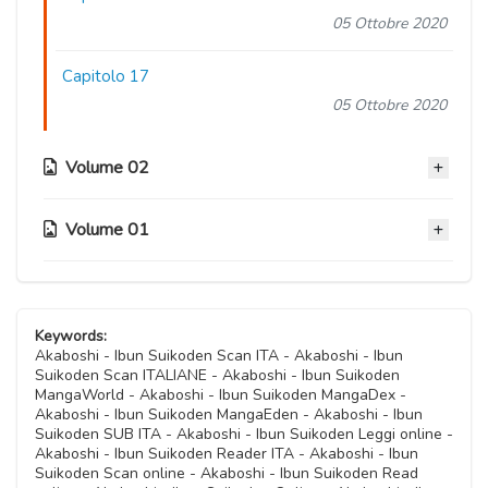
05 Ottobre 2020
Capitolo 17
05 Ottobre 2020
Volume 02
Volume 01
Capitolo 16
05 Ottobre 2020
Capitolo 07
Capitolo 15
05 Ottobre 2020
Keywords:
05 Ottobre 2020
Akaboshi - Ibun Suikoden Scan ITA - Akaboshi - Ibun
Suikoden Scan ITALIANE - Akaboshi - Ibun Suikoden
Capitolo 06
MangaWorld - Akaboshi - Ibun Suikoden MangaDex -
Capitolo 14
05 Ottobre 2020
Akaboshi - Ibun Suikoden MangaEden - Akaboshi - Ibun
05 Ottobre 2020
Suikoden SUB ITA - Akaboshi - Ibun Suikoden Leggi online -
Akaboshi - Ibun Suikoden Reader ITA - Akaboshi - Ibun
Capitolo 05
Suikoden Scan online - Akaboshi - Ibun Suikoden Read
Capitolo 13