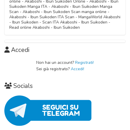
05 Ottobre 2020
online - Akaboshi - Ibun Suikoden Online - Akaboshi - Ibun
05 Ottobre 2020
Suikoden Manga ITA - Akaboshi - Ibun Suikoden Manga
Scan - Akaboshi - Ibun Suikoden Scan manga online -
Capitolo 04
Akaboshi - Ibun Suikoden ITA Scan - MangaWorld Akaboshi
Capitolo 12
05 Ottobre 2020
- Ibun Suikoden - Scan ITA Akaboshi - Ibun Suikoden -
05 Ottobre 2020
Read online Akaboshi - Ibun Suikoden
Capitolo 03
Capitolo 11
05 Ottobre 2020
Accedi
05 Ottobre 2020
Capitolo 02
Non hai un account?
Registrati!
Capitolo 10
05 Ottobre 2020
Sei già registrato?
Accedi!
05 Ottobre 2020
Capitolo 01
Capitolo 09
Socials
05 Ottobre 2020
05 Ottobre 2020
Capitolo 08
05 Ottobre 2020