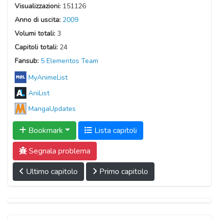
Visualizzazioni:
151126
Anno di uscita:
2009
Volumi totali:
3
Capitoli totali:
24
Fansub:
5 Elementos Team
MyAnimeList
AniList
MangaUpdates
Bookmark
Lista capitoli
Segnala problema
Ultimo capitolo
Primo capitolo