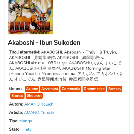
Akaboshi - Ibun Suikoden
Titoli alternativi:
AKABOSHI, Akaboshi - Thủy Hử Truyện,
AKABOSHI - 异闻水浒传, AKABOSHI - 異聞水滸伝,
AKABOSHI ตำนาน 108 วีรบุรุษ, AKABOSHI いぶん すいこで
ん, AKABOSHI-이문 수호전, AKAB☯SHI, Morning Star
(Amano Youichi), Утренняя звезда, アカボシ, アカボシ·いぶ
ん すいこでん, 赤星异闻水浒传, 赤星異聞水滸伝
Generi:
Azione
Avventura
Commedia
Drammatico
Fantasy
Storico
Shounen
Autore:
AMANO Youichi
Artista:
AMANO Youichi
Tipo:
Manga
Stato:
Finito