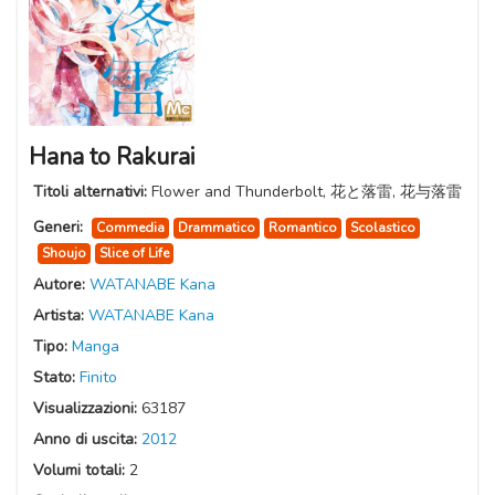
Hana to Rakurai
Titoli alternativi:
Flower and Thunderbolt, 花と落雷, 花与落雷
Generi:
Commedia
Drammatico
Romantico
Scolastico
Shoujo
Slice of Life
Autore:
WATANABE Kana
Artista:
WATANABE Kana
Tipo:
Manga
Stato:
Finito
Visualizzazioni:
63187
Anno di uscita:
2012
Volumi totali:
2