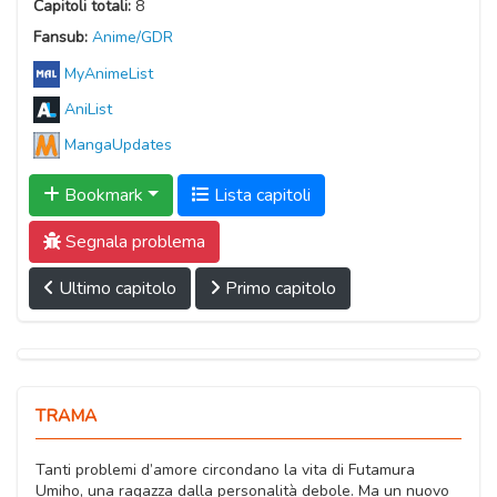
Capitoli totali:
8
Fansub:
Anime/GDR
MyAnimeList
AniList
MangaUpdates
Bookmark
Lista capitoli
Segnala problema
Ultimo capitolo
Primo capitolo
TRAMA
Tanti problemi d’amore circondano la vita di Futamura
Umiho, una ragazza dalla personalità debole. Ma un nuovo