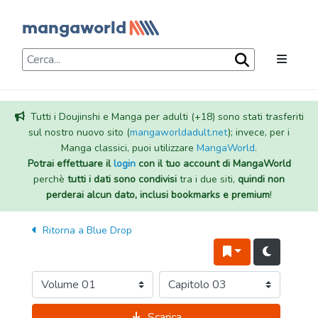
Tutti i Doujinshi e Manga per adulti (+18) sono stati trasferiti
sul nostro nuovo sito (
mangaworldadult.net
); invece, per i
Manga classici, puoi utilizzare
MangaWorld
.
Potrai effettuare il
login
con il tuo account di MangaWorld
perchè
tutti i dati sono condivisi
tra i due siti,
quindi non
perderai alcun dato, inclusi bookmarks e premium
!
Ritorna a
Blue Drop
Scarica