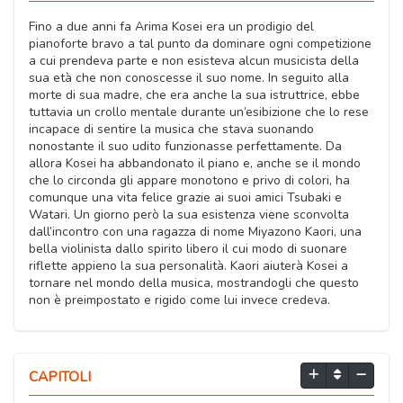
Fino a due anni fa Arima Kosei era un prodigio del
pianoforte bravo a tal punto da dominare ogni competizione
a cui prendeva parte e non esisteva alcun musicista della
sua età che non conoscesse il suo nome. In seguito alla
morte di sua madre, che era anche la sua istruttrice, ebbe
tuttavia un crollo mentale durante un’esibizione che lo rese
incapace di sentire la musica che stava suonando
nonostante il suo udito funzionasse perfettamente. Da
allora Kosei ha abbandonato il piano e, anche se il mondo
che lo circonda gli appare monotono e privo di colori, ha
comunque una vita felice grazie ai suoi amici Tsubaki e
Watari. Un giorno però la sua esistenza viene sconvolta
dall’incontro con una ragazza di nome Miyazono Kaori, una
bella violinista dallo spirito libero il cui modo di suonare
riflette appieno la sua personalità. Kaori aiuterà Kosei a
tornare nel mondo della musica, mostrandogli che questo
non è preimpostato e rigido come lui invece credeva.
CAPITOLI