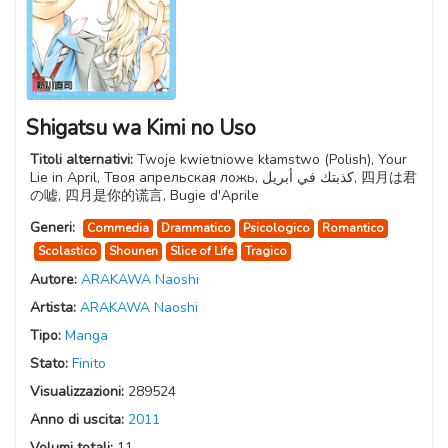
Shigatsu wa Kimi no Uso
Titoli alternativi:
Twoje kwietniowe kłamstwo (Polish), Your
Lie in April, Твоя апрельская ложь, كذبتك في أبريل, 四月は君
の嘘, 四月是你的谎言, Bugie d'Aprile
Generi:
Commedia
Drammatico
Psicologico
Romantico
Scolastico
Shounen
Slice of Life
Tragico
Autore:
ARAKAWA Naoshi
Artista:
ARAKAWA Naoshi
Tipo:
Manga
Stato:
Finito
Visualizzazioni:
289524
Anno di uscita:
2011
Volumi totali:
11