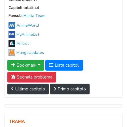
Capitoli totali:
44
Fansub:
Hasta Team
AnimeWorld
MyAnimeList
AniList
MangaUpdates
Bookmark
Lista capitoli
Segnala problema
Ultimo capitolo
Primo capitolo
TRAMA