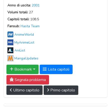
Anno di uscita:
2001
Volumi totali:
27
Capitoli totali:
108.5
Fansub:
Hasta Team
AnimeWorld
MyAnimeList
AniList
MangaUpdates
Bookmark
Lista capitoli
Segnala problema
Ultimo capitolo
Primo capitolo