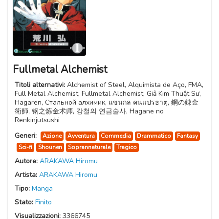
Fullmetal Alchemist
Titoli alternativi:
Alchemist of Steel, Alquimista de Aço, FMA,
Full Metal Alchemist, Fullmetal Alchemist, Giả Kim Thuật Sư,
Hagaren, Стальной алхимик, แขนกล คนแปรธาตุ, 鋼の錬金
術師, 钢之炼金术师, 강철의 연금술사, Hagane no
Renkinjutsushi
Generi:
Azione
Avventura
Commedia
Drammatico
Fantasy
Sci-fi
Shounen
Soprannaturale
Tragico
Autore:
ARAKAWA Hiromu
Artista:
ARAKAWA Hiromu
Tipo:
Manga
Stato:
Finito
Visualizzazioni:
3366745