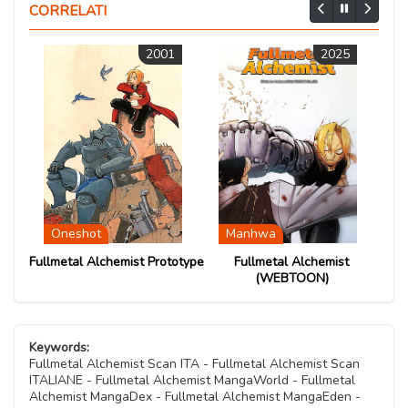
06 Ottobre 2020
Capitolo 10
CORRELATI
06 Ottobre 2020
Capitolo 13
06 Ottobre 2020
Capitolo 17
Capitolo 03
06 Ottobre 2020
2001
2025
Capitolo 06
06 Ottobre 2020
06 Ottobre 2020
Capitolo 09
06 Ottobre 2020
06 Ottobre 2020
Capitolo 02
Capitolo 05
06 Ottobre 2020
06 Ottobre 2020
Capitolo 01
06 Ottobre 2020
Oneshot
Manhwa
Fullmetal Alchemist Prototype
Fullmetal Alchemist
(WEBTOON)
Keywords:
Fullmetal Alchemist Scan ITA - Fullmetal Alchemist Scan
ITALIANE - Fullmetal Alchemist MangaWorld - Fullmetal
Alchemist MangaDex - Fullmetal Alchemist MangaEden -