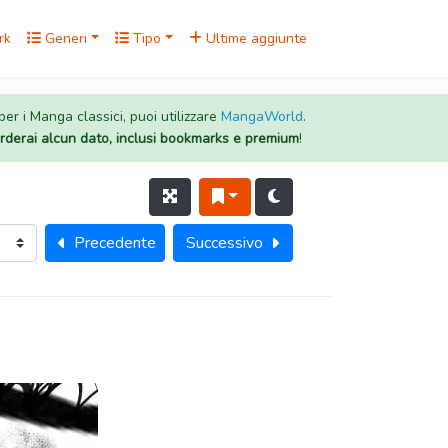
rk
Generi
Tipo
Ultime aggiunte
 per i Manga classici, puoi utilizzare
MangaWorld
.
rderai alcun dato, inclusi bookmarks e premium
!
Precedente
Successivo