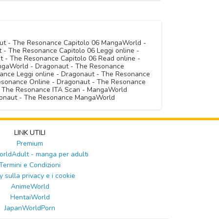
aut - The Resonance Capitolo 06 MangaWorld -
- The Resonance Capitolo 06 Leggi online -
t - The Resonance Capitolo 06 Read online -
ngaWorld - Dragonaut - The Resonance
nce Leggi online - Dragonaut - The Resonance
Resonance Online - Dragonaut - The Resonance
- The Resonance ITA Scan - MangaWorld
agonaut - The Resonance MangaWorld
LINK UTILI
Premium
ldAdult - manga per adulti
Termini e Condizioni
y sulla privacy e i cookie
AnimeWorld
HentaiWorld
JapanWorldPorn