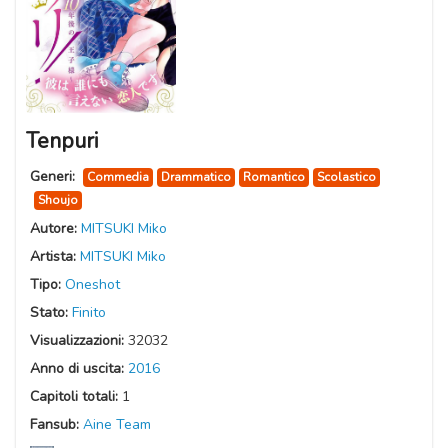
Tenpuri
Generi:
Commedia
Drammatico
Romantico
Scolastico
Shoujo
Autore:
MITSUKI Miko
Artista:
MITSUKI Miko
Tipo:
Oneshot
Stato:
Finito
Visualizzazioni:
32032
Anno di uscita:
2016
Capitoli totali:
1
Fansub:
Aine Team